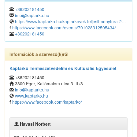
+36202181450
info@kaptarko.hu
https://www.kaptarko.hu/kaptarkovek-teljesitmenytura-2025/
f
https://www.facebook.com/events/701028312505434/
+36202181450
Információk a szervező(k)ről
Kaptárkő Természetvédelmi és Kulturális Egyesület
+36202181450
3300 Eger, Kallómalom utca 3. II./3.
info@kaptarko.hu
www.kaptarko.hu
f
https://www.facebook.com/kaptarko/
Havasi Norbert