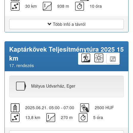
30 km
938 m
10 óra
Több infó a távról
Kaptárkövek Teljesítménytúra 2025 15
km
17. rendezés
Mátyus Udvarház, Eger
2025.06.21. 05:00 - 07:00
2500 HUF
13,8 km
270 m
5 óra