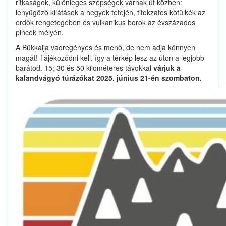
ritkaságok, különleges szépségek várnak út közben:
lenyűgöző kilátások a hegyek tetején, titokzatos kőfülkék az
erdők rengetegében és vulkanikus borok az évszázados
pincék mélyén.
A Bükkalja vadregényes és menő, de nem adja könnyen
magát! Tájékozódni kell, így a térkép lesz az úton a legjobb
barátod. 15; 30 és 50 kilométeres távokkal
várjuk a
kalandvágyó túrázókat 2025. június 21-én szombaton.