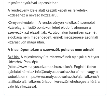
teljesítménytúrával kapcsolatban.
A rendezvény ideje alatt készült képek és felvételek
közléséhez a nevező hozzájárul.
Környezetvédelem:
A rendezvényen keletkező szemetet
kizárólag a frissítő pontokon lehet eldobni, ahonnan a
szervezők azt elszállítják. Az útvonalon bármilyen szemét
eldobása nem megengedett, ennek megszegése azonnali
kizárást von maga után.
A frissítőpontokon a szervezők poharat nem adnak!
Szállás:
A teljesítménytúra résztvevőinek ajánljuk a Mátyus
Udvarház Panzióját
(https://www.matyusudvarhaz.hu/szallas/). Foglalni illetve
ajánlatot kérni az info@matyusudvarhaz.hu címen, vagy a
weboldalon (https://www.matyusudvarhaz.hu/ajanlatkeres/)
található ajánlatkérés űrlapon keresztül lehetséges a túrára
való hivatkozással.