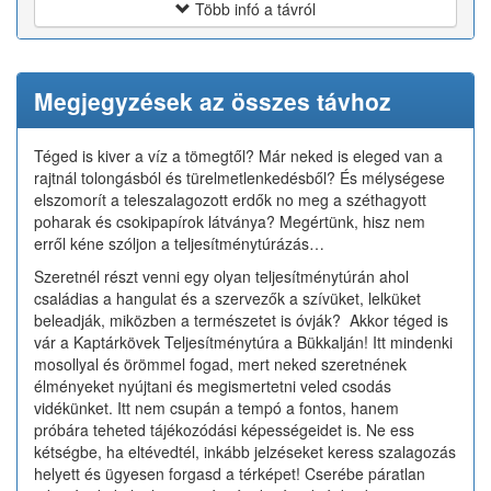
Több infó a távról
Megjegyzések az összes távhoz
Téged is kiver a víz a tömegtől? Már neked is eleged van a
rajtnál tolongásból és türelmetlenkedésből? És mélységese
elszomorít a teleszalagozott erdők no meg a széthagyott
poharak és csokipapírok látványa? Megértünk, hisz nem
erről kéne szóljon a teljesítménytúrázás…
Szeretnél részt venni egy olyan teljesítménytúrán ahol
családias a hangulat és a szervezők a szívüket, lelküket
beleadják, miközben a természetet is óvják? Akkor téged is
vár a Kaptárkövek Teljesítménytúra a Bükkalján! Itt mindenki
mosollyal és örömmel fogad, mert neked szeretnének
élményeket nyújtani és megismertetni veled csodás
vidékünket. Itt nem csupán a tempó a fontos, hanem
próbára teheted tájékozódási képességeidet is. Ne ess
kétségbe, ha eltévedtél, inkább jelzéseket keress szalagozás
helyett és ügyesen forgasd a térképet! Cserébe páratlan