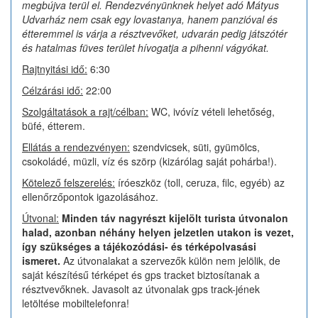
megbújva terül el. Rendezvényünknek helyet adó Mátyus
Udvarház nem csak egy lovastanya, hanem panzióval és
étteremmel is várja a résztvevőket,
udvarán pedig játszótér
és hatalmas füves terület hívogatja a pihenni vágyókat.
Rajtnyitási idő:
6:30
Célzárási idő:
22:00
Szolgáltatások a rajt/célban:
WC, ivóvíz vételi lehetőség,
büfé, étterem.
Ellátás a rendezvényen:
szendvicsek, süti, gyümölcs,
csokoládé, müzli, víz és szörp (kizárólag saját pohárba!).
Kötelező felszerelés:
íróeszköz (toll, ceruza, filc, egyéb) az
ellenőrzőpontok igazolásához.
Útvonal:
Minden táv nagyrészt kijelölt turista útvonalon
halad, azonban néhány helyen jelzetlen utakon is vezet,
így szükséges a tájékozódási- és térképolvasási
ismeret.
Az útvonalakat a szervezők külön nem jelölik, de
saját készítésű térképet és gps tracket biztosítanak a
résztvevőknek. Javasolt az útvonalak gps track-jének
letöltése mobiltelefonra!