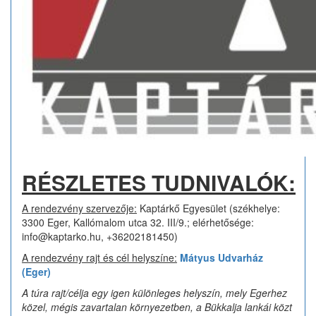
RÉSZLETES
TUDNIVALÓK:
A rendezvény szervezője:
Kaptárkő Egyesület (székhelye:
3300 Eger, Kallómalom utca 32. III/9.; elérhetősége:
info@kaptarko.hu, +36202181450)
A rendezvény rajt és cél helyszíne:
Mátyus Udvarház
(Eger)
A túra rajt/célja egy igen különleges helyszín, mely Egerhez
közel, mégis zavartalan környezetben, a Bükkalja lankái közt