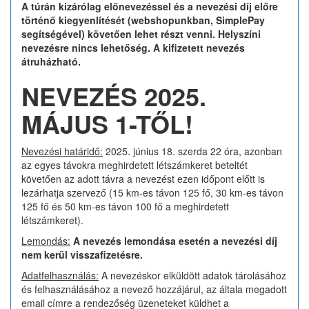
A túrán kizárólag előnevezéssel és a nevezési díj előre
történő kiegyenlítését (webshopunkban, SimplePay
segítségével) követően lehet részt venni. Helyszíni
nevezésre nincs lehetőség.
A kifizetett nevezés
átruházható.
NEVEZÉS 2025.
MÁJUS 1-TŐL!
Nevezési határidő:
2025. június 18. szerda 22 óra, azonban
az egyes távokra meghirdetett létszámkeret beteltét
követően az adott távra a nevezést ezen időpont előtt is
lezárhatja szervező (15 km-es távon 125 fő, 30 km-es távon
125 fő és 50 km-es távon 100 fő a meghirdetett
létszámkeret).
Lemondás:
A nevezés lemondása esetén a nevezési díj
nem kerül visszafizetésre.
Adatfelhasználás:
A nevezéskor elküldött adatok tárolásához
és felhasználásához a nevező hozzájárul, az általa megadott
email címre a rendezőség üzeneteket küldhet a