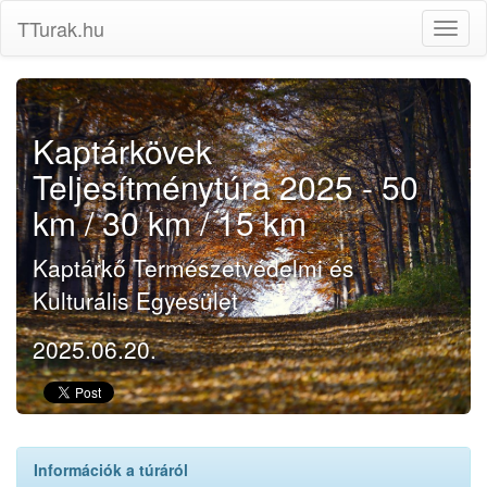
TTurak.hu
Kaptárkövek
Teljesítménytúra 2025 - 50
km / 30 km / 15 km
Kaptárkő Természetvédelmi és
Kulturális Egyesület
2025.06.20.
Információk a túráról