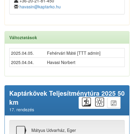
+36-20-21-81-450
havasin@kaptarko.hu
Változtatások
2025.04.05.
Fehérvári Máté [TTT admin]
2025.04.04.
Havasi Norbert
Kaptárkövek Teljesítménytúra 2025 50
km
17. rendezés
Mátyus Udvarház, Eger