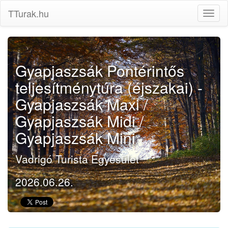
TTurak.hu
Gyapjaszsák Pontérintős
teljesítménytúra (éjszakai) -
Gyapjaszsák Maxi /
Gyapjaszsák Midi /
Gyapjaszsák Mini
Vadrigó Turista Egyesület
2026.06.26.