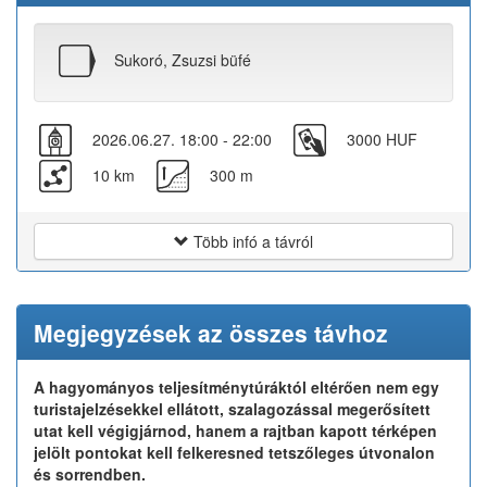
Sukoró, Zsuzsi büfé
2026.06.27. 18:00 - 22:00
3000 HUF
10 km
300 m
Több infó a távról
Megjegyzések az összes távhoz
A hagyományos teljesítménytúráktól eltérően nem egy
turistajelzésekkel ellátott, szalagozással megerősített
utat kell végigjárnod, hanem a rajtban kapott térképen
jelölt pontokat kell felkeresned tetszőleges útvonalon
és sorrendben.