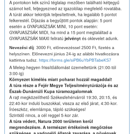
A pontokon kék színű téglalap mezőben található kétjegyű
számot kell, feljegyezned az igazolólap megfelelő rovatába.
A túrát akkor tekintjük teljesítettnek, ha legalább 5 pontot
felkerestél. Díjazás a begyűjtött pontok alapján: 5 pont
esetén a GYAPJASZSÁK MINI, 10 pont esetén:
GYAPJASZSÁK MIDI, ha mind a 15 pont megtaláltad a
GYAPJASZSÁK MAXI feliratú
jelvényt
és oklevelet adunk.
Nevezési díj
: 3000 Ft, előnevezéssel 2500 Ft, fizetés a
helyszínen. Előnevezni június 24-ig az alábbi hivatkozásra
kattintva tudsz.
https://forms.gle/siPB6uYbPBTabeKS7
A Meleg-hegyen frissítőállomást üzemeltetünk (21:00-tól
3:00-ig)
Környezet kimélés miatt poharat hozzál magaddal!
A túra része a Fejér Megye Teljesítménytúrázója és az
Észak-Dunántúli Kupa túramozgalomnak
A rajt megközelíthető Székesfehérvárról 19:30, 20:15, és
22:40-kor induló buszokkal, vissza az első járat, 4:30-kor.
Íróeszköz, elemlámpa, tájoló szükséges!
Szintidő nincs, a cél reggel 5-kor zár.
A túra védett, Natura 2000 területen kerül
megrendezésre. A természet értékeinek megőrzése
szükséges, a vadonélő állatok zavarása, a növények,