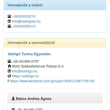
Információk a túráról
+36203255210
info@vadrigote.hu
+36203255210
Információk a szervező(k)ről
Vadrigó Turista Egyesület
+36-20/489-0797
8000 Székesfehérvár Palotai út 4.
info@vadrigo.hu
https://vadrigo.hu
f
https://www.facebook.com/groups/1409121987105193
Bakos Andrea Ágnes
+36-20/489-0797