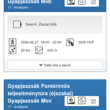
Gyapjaszsák Midi
17. rendezés
Sukoró, Zsuzsi büfé
2026.06.27. 18:00 - 22:00
3000 HUF
20 km
600 m
Több infó a távról
Gyapjaszsák Pontérintős
teljesítménytúra (éjszakai)
Gyapjaszsák Mini
17. rendezés