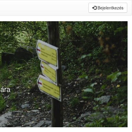
Bejelentkezés
tára