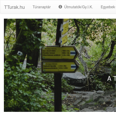
TTurak.hu
Túranaptár
Útmutatók/Gy.I.K.
Egyebek
A T