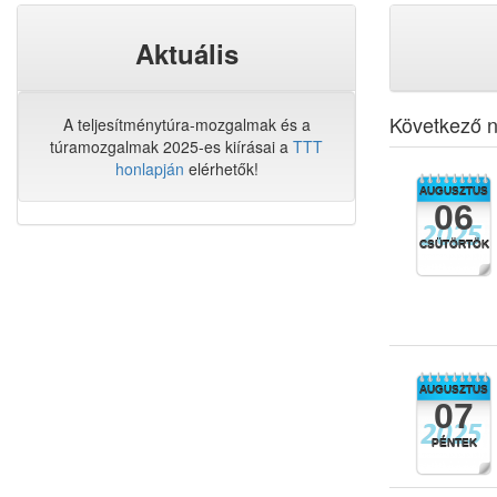
Aktuális
Következő n
A teljesítménytúra-mozgalmak és a
túramozgalmak 2025-es kiírásai a
TTT
honlapján
elérhetők!
AUGUSZTUS
06
CSÜTÖRTÖK
AUGUSZTUS
07
PÉNTEK