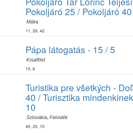
Pokoljáró Tar Lőrinc Teljes
Pokoljáró 25 / Pokoljáró 40
Mátra
11, 26, 42
Pápa látogatás - 15 / 5
Kisalföld
15, 6
Turistika pre všetkých - Do
40 / Turisztika mindenkinek
10
Szlovákia, Felvidék
40, 20, 10