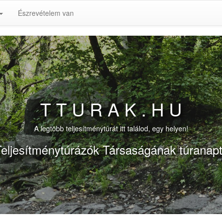
Észrevételem van
T T U R A K . H U
A legtöbb teljesítménytúrát itt találod, egy helyen!
eljesítménytúrázók Társaságának túranap